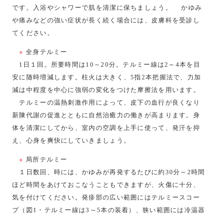
です。入浴やシャワーで肌を清潔に保ちましょう。 かゆみ
や痛みなどの強い症状が長く続く場合には、皮膚科を受診し
てください。
●
全身テルミー
1日１回。所要時間は10～20分。テルミー線は2～4本を目
安に随時増減します。柱火は大きく、5指2本把握法で、力加
減は中程度を中心に強弱の変化をつけた摩擦法を用います。
テルミーの温熱刺激作用によって、皮下の血行が良くなり
新陳代謝の促進とともに自然治癒力の働きが高まります。身
体を清潔にしてから、室内の空調を上手に使って、発汗を抑
え、心身を爽快にしていきましょう。
●
局所テルミー
１日数回、時には、かゆみが再発するたびに約30分～2時間
ほど時間をあけておこなうこともできますが、火傷に十分、
気を付けてください。発疹部の広い範囲にはテルミースコー
プ（図1・テルミー線は3～5本の装着）、狭い範囲には冷温器