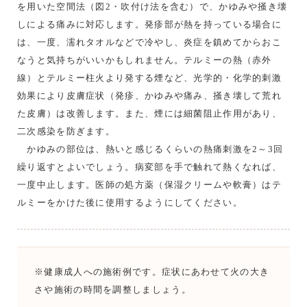
を用いた空間法（図2・吹付け法を含む）で、かゆみや掻き壊
しによる痛みに対応します。発疹部が熱を持っている場合に
は、一度、濡れタオルなどで冷やし、炎症を鎮めてからおこ
なうと気持ちがいいかもしれません。テルミーの熱（赤外
線）とテルミー柱火より発する煙など、光学的・化学的刺激
効果により皮膚症状（発疹、かゆみや痛み、掻き壊して荒れ
た皮膚）は改善します。また、煙には細菌阻止作用があり、
二次感染を防ぎます。
かゆみの部位は、熱いと感じるくらいの熱痛刺激を2～3回
繰り返すとよいでしょう。病変部を手で触れて熱くなれば、
一度中止します。医師の処方薬（保湿クリームや軟膏）はテ
ルミーをかけた後に使用するようにしてください。
※健康成人への施術例です。症状にあわせて火の大き
さや施術の時間を調整しましょう。