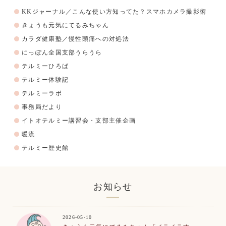
KKジャーナル／こんな使い方知ってた？スマホカメラ撮影術
きょうも元気にてるみちゃん
カラダ健康塾／慢性頭痛への対処法
にっぽん全国支部うらうら
テルミーひろば
テルミー体験記
テルミーラボ
事務局だより
イトオテルミー講習会・支部主催企画
暖流
テルミー歴史館
お知らせ
2026-05-10